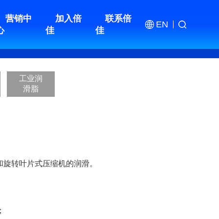
营销中
加入倍
联系倍
EN
心
佳
佳
工业润
滑脂
式和旋转叶片式压缩机的润滑。
；