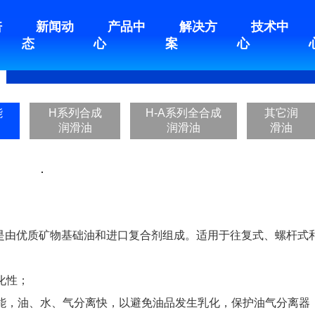
倍
新闻动
产品中
解决方
技术中
态
心
案
心
）
车用润滑油（脂）
功能性添加剂
能
H系列合成
H-A系列全合成
其它润
润滑油
润滑油
滑油
机油是由优质矿物基础油和进口复合剂组成。适用于往复式、螺杆
化性；
能，油、水、气分离快，以避免油品发生乳化，保护油气分离器