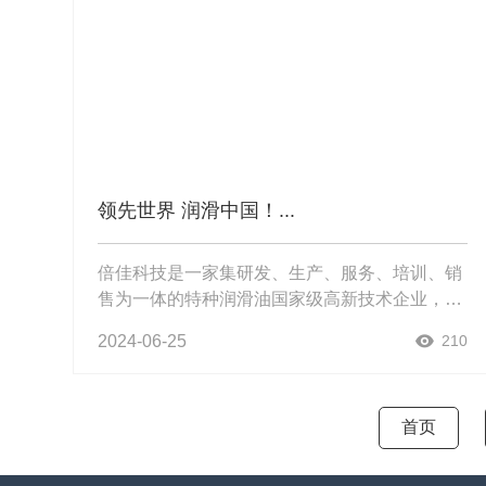
领先世界 润滑中国！...
倍佳科技是一家集研发、生产、服务、培训、销
售为一体的特种润滑油国家级高新技术企业，致
力于填补中国特种润滑产品的空白。公司研发中
2024-06-25
210
心两次承担国家火炬计划项目，一次承担国家级
国际科技合作专项，获得专利保护1...
首页