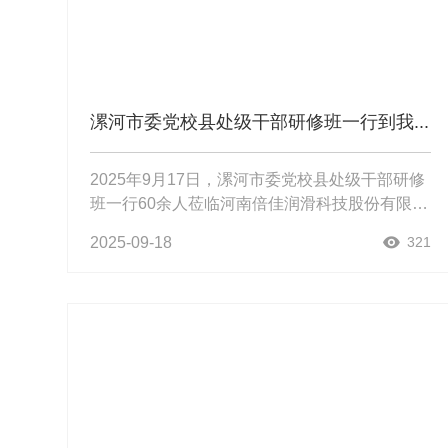
漯河市委党校县处级干部研修班一行到我...
2025年9月17日，漯河市委党校县处级干部研修
班一行60余人莅临河南倍佳润滑科技股份有限公
司开展调研参观。作为国家级高新技术企业，倍
2025-09-18
321
佳科技以科技创新驱动发展和人才高地赋能产业
升级两大核心战略，为漯河...