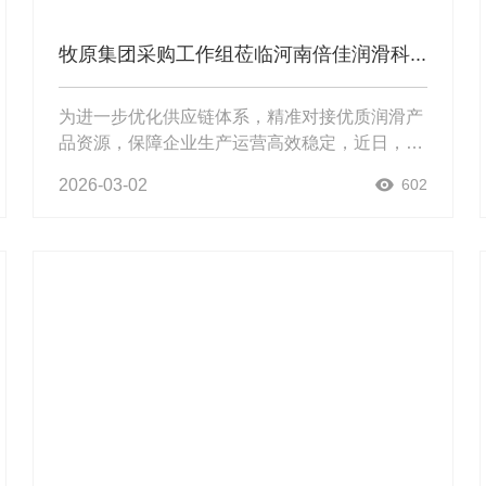
牧原集团采购工作组莅临河南倍佳润滑科...
为进一步优化供应链体系，精准对接优质润滑产
品资源，保障企业生产运营高效稳定，近日，牧
原集团采购工作组一行莅临河南倍佳润滑科技股
2026-03-02
602
份有限公司（以下简称“倍佳科技”）开展专项考
察调研，倍佳科技总经理胡纪根及...